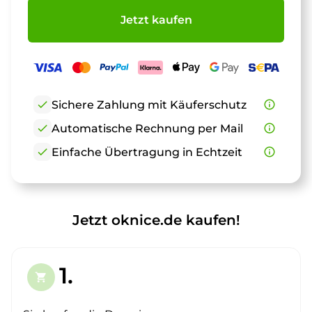
Jetzt kaufen
check
Sichere Zahlung mit Käuferschutz
info_outline
check
Automatische Rechnung per Mail
info_outline
check
Einfache Übertragung in Echtzeit
info_outline
Jetzt oknice.de kaufen!
1.
shopping_cart