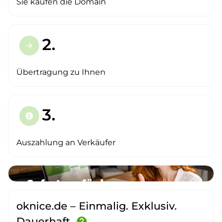
Sie kaufen die Domain
2.
arrow_forward
Übertragung zu Ihnen
3.
paid
Auszahlung an Verkäufer
oknice.de – Einmalig. Exklusiv.
Dauerhaft.
help