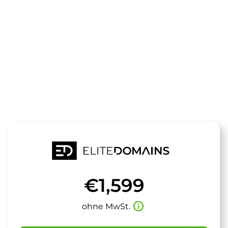
Die Domain
oknice.de
steht zum Verkauf
€1,599
info_outline
ohne MwSt.