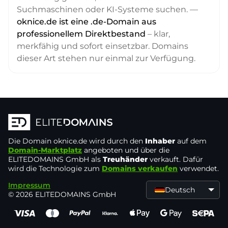
Suchmaschinen oder KI-Systeme suchen. —
oknice.de ist eine .de-Domain aus
professionellem Direktbestand
– klar,
merkfähig und sofort einsetzbar. Domains
dieser Art stehen nur einmal zur Verfügung.
Die Domain
oknice.de
wird durch den
Inhaber
auf dem
Domain-Marktplatz
angeboten und über die
ELITEDOMAINS GmbH als
Treuhänder
verkauft. Dafür
wird die Technologie zum
Domains verkaufen
verwendet.
Impressum
Deutsch
© 2026 ELITEDOMAINS GmbH